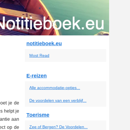
notitieboek.eu
Most Read
E-reizen
Alle accommodatie-opties...
De voordelen van een verblijf...
oet je de
s helpt je
Toerisme
antie aan
Zee of Bergen? De Voordelen...
ect op de